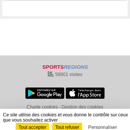
SPORTS
REGIONS
58801
visites
Charte cookies
Gestion des cookies
Informations légales
Signaler un contenu inapproprié
Ce site utilise des cookies et vous donne le contrôle sur ceux
que vous souhaitez activer
Tout accepter
Tout refuser
Personnaliser
Envie de participer ?
Connexion