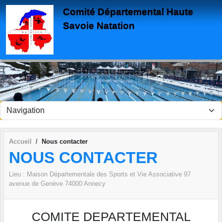
Panneau de gestion des cookies
Comité Départemental Haute
Savoie Natation
Accueil
Nous contacter
NOUS CONTACTER
Lieu :
Maison Départementale des Sports et Vie Associative 97
avenue de Genève
74000
Annecy
COMITE DEPARTEMENTAL