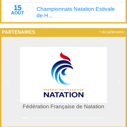
15
Championnats Natation Estivale
AOÛT
de H...
PARTENAIRES
+ de partenaires
Précedent
Suiv
Fédération Française de Natation