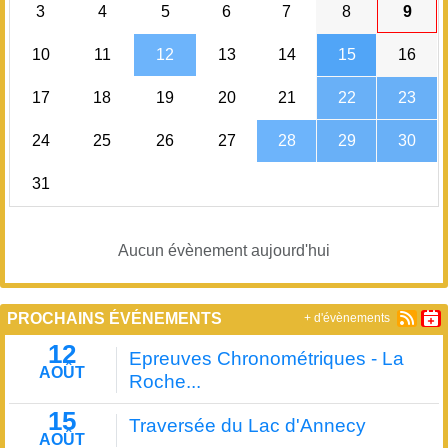
3
4
5
6
7
8
9
10
11
12
13
14
15
16
17
18
19
20
21
22
23
24
25
26
27
28
29
30
31
Aucun évènement aujourd'hui
PROCHAINS ÉVÉNEMENTS
+ d'évènements
12
Epreuves Chronométriques - La
AOÛT
Roche...
15
Traversée du Lac d'Annecy
AOÛT