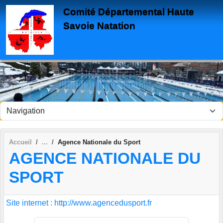
Panneau de gestion des cookies
Comité Départemental Haute
Savoie Natation
Accueil
Agence Nationale du Sport
AGENCE NATIONALE DU
SPORT
Site internet : http://www.agencedusport.fr