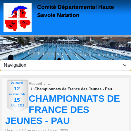
Panneau de gestion des cookies
Comité Départemental Haute
Savoie Natation
Du
mardi
Accueil
12
Championnats de France des Jeunes - Pau
au
vendredi
CHAMPIONNATS DE
15
JUIL.
2022
FRANCE DES
JEUNES - PAU
Du
mardi
12
au
vendredi
15
juil.
2022