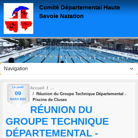
Panneau de gestion des cookies
Comité Départemental Haute
Savoie Natation
Le
jeudi
Accueil
09
Réunion du Groupe Technique Départemental -
Piscine de Cluses
MARS
2023
RÉUNION DU
GROUPE TECHNIQUE
DÉPARTEMENTAL -