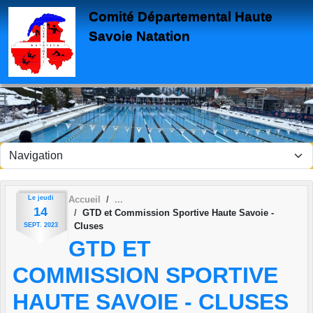
Panneau de gestion des cookies
Comité Départemental Haute
Savoie Natation
Le
jeudi
Accueil
14
GTD et Commission Sportive Haute Savoie -
Cluses
SEPT.
2023
GTD ET
COMMISSION SPORTIVE
HAUTE SAVOIE - CLUSES