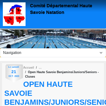
Panneau de gestion des cookies
Comité Départemental Haute
Savoie Natation
Le
samedi
Accueil
21
Open Haute Savoie Benjamins/Juniors/Seniors -
Cluses
OCT.
2023
OPEN HAUTE
SAVOIE
BENJAMINS/JUNIORS/SEN