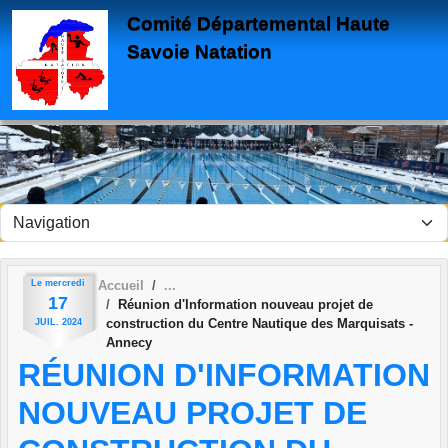
Panneau de gestion des cookies
Comité Départemental Haute
Savoie Natation
Le
mercredi
Accueil
17
Réunion d'Information nouveau projet de
construction du Centre Nautique des Marquisats -
JUIL.
2024
Annecy
RÉUNION D'INFORMATION
NOUVEAU PROJET DE