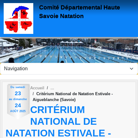
Panneau de gestion des cookies
Comité Départemental Haute
Savoie Natation
Du
samedi
Accueil
23
Critérium National de Natation Estivale -
Aigueblanche (Savoie)
au
dimanche
24
CRITÉRIUM
AOÛT
2025
NATIONAL DE
NATATION ESTIVALE -