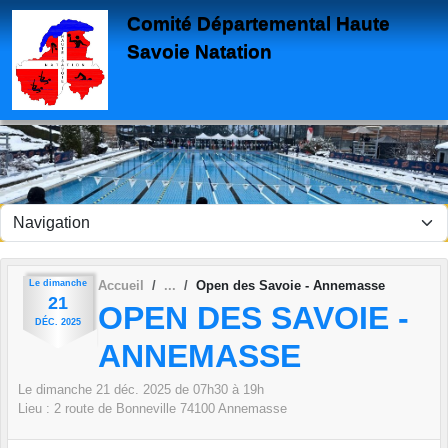
Panneau de gestion des cookies
Comité Départemental Haute
Savoie Natation
Le
dimanche
Accueil
Open des Savoie - Annemasse
21
OPEN DES SAVOIE -
DÉC.
2025
ANNEMASSE
Le
dimanche
21
déc.
2025
de 07h30 à 19h
Lieu :
2 route de Bonneville
74100
Annemasse