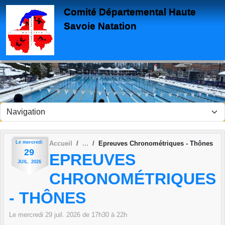
Panneau de gestion des cookies
Comité Départemental Haute
Savoie Natation
Le
mercredi
Accueil
Epreuves Chronométriques - Thônes
29
EPREUVES
JUIL.
2026
CHRONOMÉTRIQUES
- THÔNES
Le
mercredi
29
juil.
2026
de 17h30 à 22h