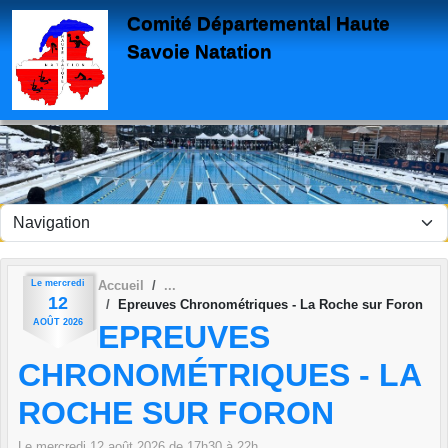
Panneau de gestion des cookies
Comité Départemental Haute
Savoie Natation
Le
mercredi
Accueil
12
Epreuves Chronométriques - La Roche sur Foron
AOÛT
2026
EPREUVES
CHRONOMÉTRIQUES - LA
ROCHE SUR FORON
Le
mercredi
12
août
2026
de 17h30 à 22h